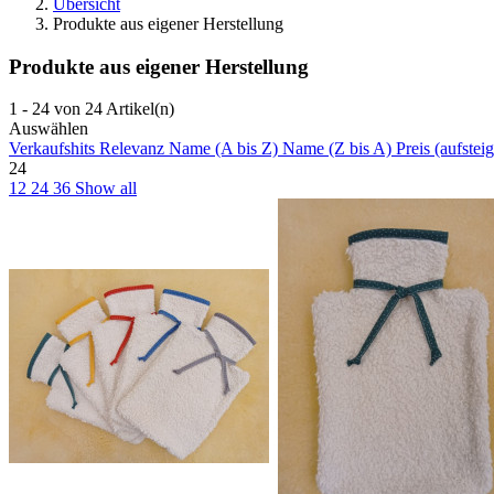
Übersicht
Produkte aus eigener Herstellung
Produkte aus eigener Herstellung
1 - 24 von 24 Artikel(n)
Auswählen
Verkaufshits
Relevanz
Name (A bis Z)
Name (Z bis A)
Preis (aufste
24
12
24
36
Show all