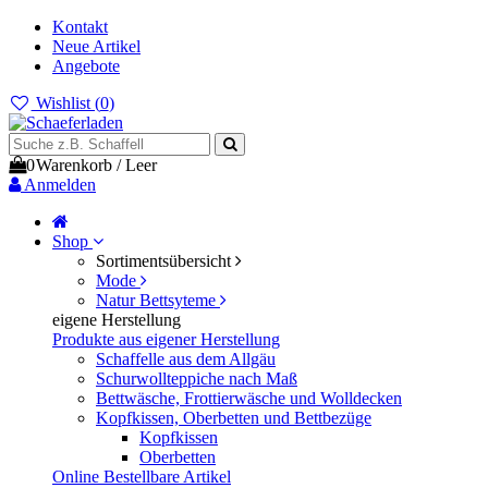
Kontakt
Neue Artikel
Angebote
Wishlist (
0
)
0
Warenkorb
/
Leer
Anmelden
Shop
Sortimentsübersicht
Mode
Natur Bettsyteme
eigene Herstellung
Produkte aus eigener Herstellung
Schaffelle aus dem Allgäu
Schurwollteppiche nach Maß
Bettwäsche, Frottierwäsche und Wolldecken
Kopfkissen, Oberbetten und Bettbezüge
Kopfkissen
Oberbetten
Online Bestellbare Artikel