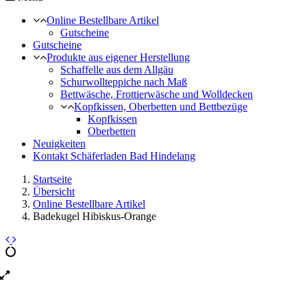
Online Bestellbare Artikel
Gutscheine
Gutscheine
Produkte aus eigener Herstellung
Schaffelle aus dem Allgäu
Schurwollteppiche nach Maß
Bettwäsche, Frottierwäsche und Wolldecken
Kopfkissen, Oberbetten und Bettbezüge
Kopfkissen
Oberbetten
Neuigkeiten
Kontakt Schäferladen Bad Hindelang
Startseite
Übersicht
Online Bestellbare Artikel
Badekugel Hibiskus-Orange